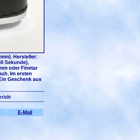
mm). Hersteller:
50 Sekunde),
 mm oder Finetar
huh. Im ersten
 Ein Geschenk aus
yright
E-Mail