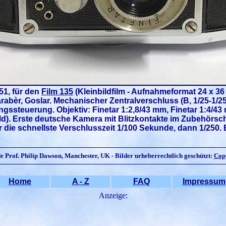
51, für den
Film 135
(Kleinbildfilm - Aufnahmeformat 24 x 36 
rabèr, Goslar.
Mechanischer Zentralverschluss (B, 1/25-1/2
gssteuerung. Objektiv: Finetar 1:2,8/43 mm, Finetar 1:4/43
ild). Erste deutsche Kamera mit Blitzkontakte im Zubehörsc
r die schnellste Verschlusszeit 1/100 Sekunde, dann 1/250.
.
e Prof. Philip Dawson, Manchester, UK
- Bilder urheberrechtlich geschützt:
Cop
Home
A - Z
FAQ
Impressum
Anzeige: