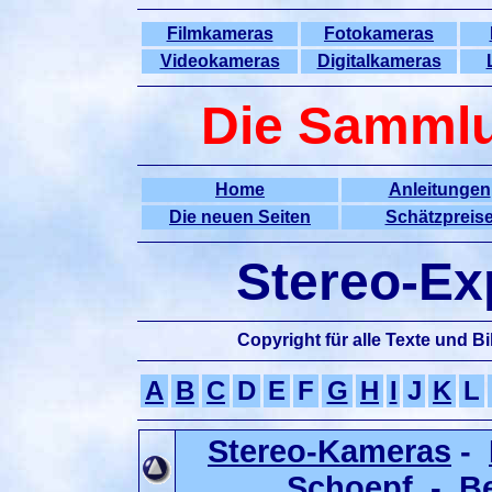
Filmkameras
Fotokameras
Videokameras
Digitalkameras
Die Samml
Home
Anleitungen
Die neuen Seiten
Schätzpreis
Stereo-Ex
Copyright für alle Texte und Bi
A
B
C
D
E
F
G
H
I
J
K
L
Stereo-Kameras
-
Schoepf
-
Be