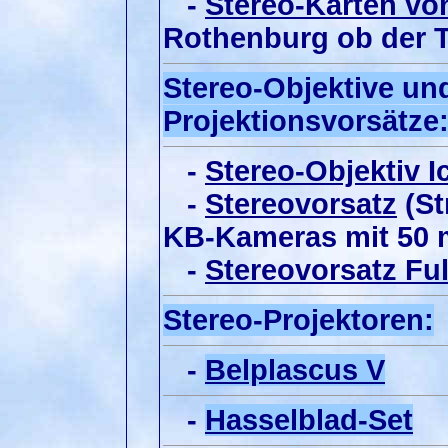
-
Stereo-Karten vo
Rothenburg ob der T
Stereo-Objektive un
Projektionsvorsätze
-
Stereo-Objektiv 
-
Stereovorsatz
(St
KB-Kameras mit 50
-
Stereovorsatz Fu
Stereo-Projektoren:
-
Belplascus V
-
Hasselblad-Set