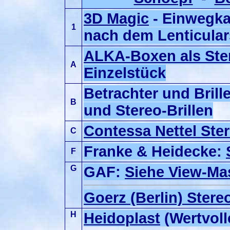
3D Magic
- Einwegka
1
nach dem Lenticula
ALKA-Boxen als Ste
A
Einzelstück
Betrachter und Brill
B
und Stereo-Brillen
Contessa Nettel Ste
C
Franke & Heidecke:
F
G
GAF:
Siehe View-Ma
Goerz (Berlin) Stere
H
Heidoplast
(Wertvoll