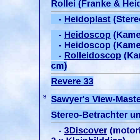
Rollei (Franke & Hei
-
Heidoplast
(Stere
-
Heidoscop
(Kamer
-
Heidoscop
(Kamer
-
Rolleidoscop
(Kam
cm)
Revere 33
S
Sawyer's View-Maste
Stereo-Betrachter un
-
3Discover
(motori