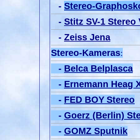
-
Stereo-Graphosk
-
Stitz SV-1 Stereo
-
Zeiss Jena
Stereo-Kameras
:
-
Belca Belplasca
-
Ernemann Heag X
-
FED BOY Stereo
-
Goerz (Berlin) St
-
GOMZ Sputnik