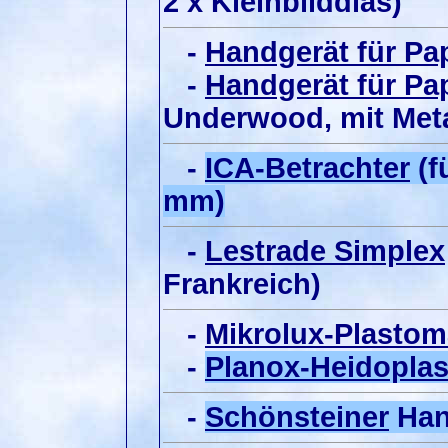
2 x Kleinbilddias)
-
Handgerät für Pap
-
Handgerät für Pap
Underwood, mit Meta
-
ICA-Betrachter
(f
mm)
-
Lestrade Simplex
Frankreich)
-
Mikrolux-Plastom
-
Planox-Heidoplas
-
Schönsteiner
Han