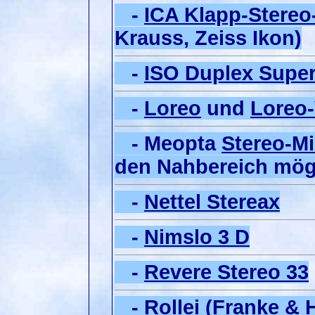
-
ICA Klapp-Stereo
Krauss, Zeiss Ikon)
-
ISO Duplex Super
-
Loreo
und
Loreo-
- Meopta
Stereo-M
den Nahbereich mög
-
Nettel Stereax
-
Nimslo 3 D
-
Revere Stereo 33
- Rollei (Franke & 