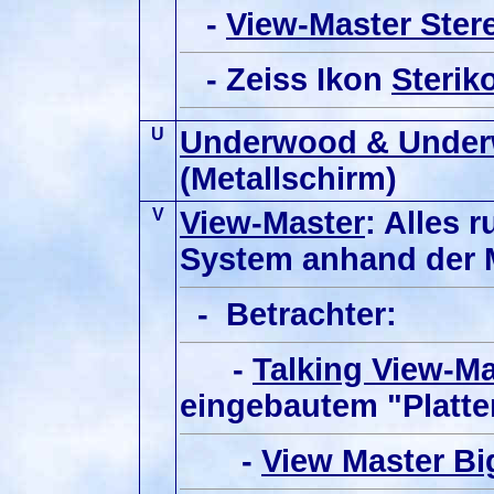
-
View-Master Ster
- Zeiss Ikon
Sterik
U
Underwood & Under
(Metallschirm)
V
View-Master
: Alles 
System anhand der
- Betrachter:
-
Talking View-Ma
eingebautem "Platte
-
View Master Bi