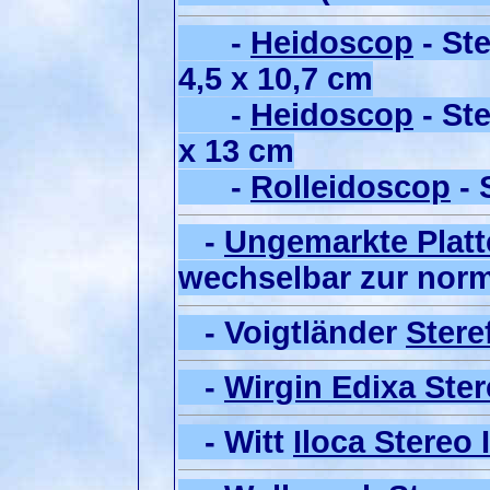
-
Heidoscop
- St
4,5 x 10,7 cm
-
Heidoscop
- Ste
x 13 cm
-
Rolleidoscop
-
-
Ungemarkte Platt
wechselbar zur nor
- Voigtländer
Stere
-
Wirgin Edixa Ste
- Witt
Iloca Stereo I