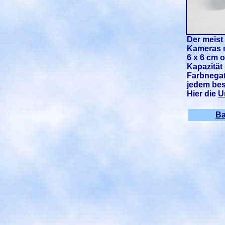
Der meist 
Kameras m
6 x 6 cm o
Kapazität
Farbnegat
jedem bes
Hier die
U
B