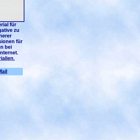
ial für
gative zu
herer
sionen für
n bei
nternet.
ialien.
ail