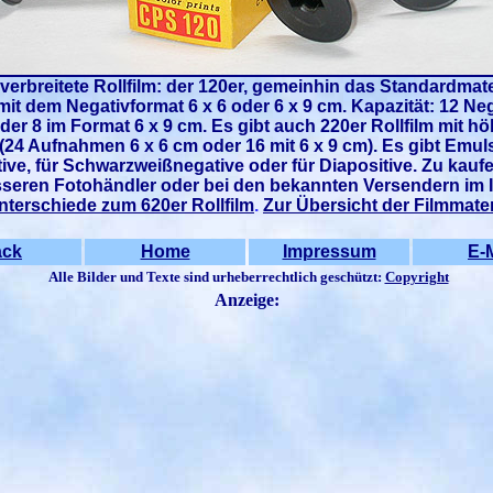
verbreitete Rollfilm: der 120er, gemeinhin das Standardmater
it dem Negativformat 6 x 6 oder 6 x 9 cm. Kapazität: 12 Ne
der 8 im Format 6 x 9 cm. Es gibt auch 220er Rollfilm mit hö
 (24 Aufnahmen 6 x 6 cm oder 16 mit 6 x 9 cm). Es gibt Emul
ive, für Schwarzweißnegative oder für Diapositive. Zu kaufe
seren Fotohändler oder bei den bekannten Versendern im I
nterschiede zum 620er Rollfilm
.
Zur Übersicht der Filmmater
ack
Home
Impressum
E-M
Alle Bilder und Texte sind urheberrechtlich geschützt:
Copyright
Anzeige: