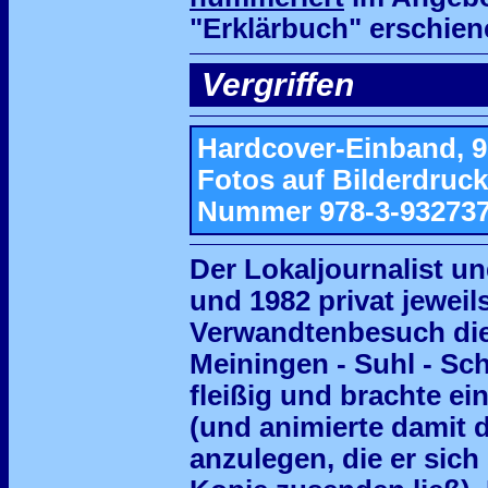
"Erklärbuch" erschien
Vergriffen
Hardcover-Einband, 90
Fotos auf Bilderdruck
Nummer 978-3-932737
Der Lokaljournalist un
und 1982 privat jeweils
Verwandtenbesuch di
Meiningen - Suhl - Sch
fleißig und brachte e
(und animierte damit d
anzulegen, die er sic