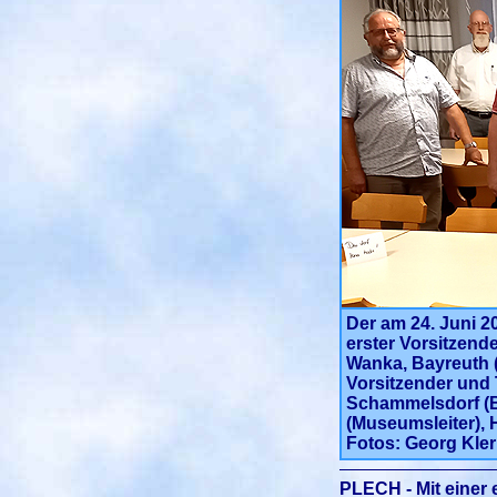
Der
am 24. Juni 2
erster Vorsitzende
Wanka, Bayreuth (
Vorsitzender und T
Schammelsdorf (Be
(Museumsleiter), H
Fotos: Georg Kler
PLECH - Mit einer 