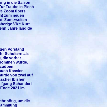
ng in die Saison
ur Traube in Plech
are Zoom übers
th) zum neuen
bt. Zum zweiten
sherige Vize Kurt
zehn Jahre lang de
igen Vorstand
hr Schultern als
, die vorher
genommen wurde.
szuüben.
auch Kassier.
 wurde von zwei auf
Escher (bisher
Wolfgang Schanderl
s Ende 2021 im
hr nötig, um die
ersammlung