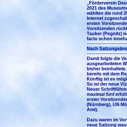
„Förderverein Deu
2021 des Museums.
wählten die rund 2
Internet zugescha
ersten Vorsitzende
Vorsitzenden rückt
Tauber (Pegnitz) i
facto schon inneha
Nach Satzungsänder
Damit folgte die 
ausgearbeiteten Wa
bisher beinhaltet
bereits mit dem R
Künftig ist es mög
So ist der neue Vi
Neuer Schriftführer
maximal fünf erhöh
erster Vorsitzende
(Nürnberg), Ulli M
Amt).
Dazu waren im Vor
neue Satzung wass