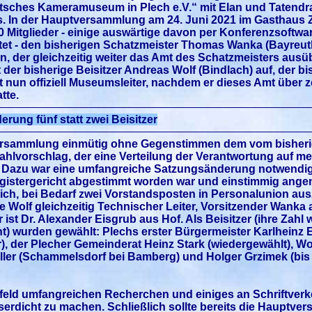
tsches Kameramuseum in Plech e.V.“ mit Elan und Tatendra
 In der Hauptversammlung am 24. Juni 2021 im Gasthaus Z
0 Mitglieder - einige auswärtige davon per Konferenzsoftw
ltet - den bisherigen Schatzmeister Thomas Wanka (Bayreu
n, der gleichzeitig weiter das Amt des Schatzmeisters ausü
 der bisherige Beisitzer Andreas Wolf (Bindlach) auf, der bi
st nun offiziell Museumsleiter, nachdem er dieses Amt über 
tte.
ung fünf statt zwei Beisitzer
Versammlung einmütig ohne Gegenstimmen dem vom bisher
hlvorschlag, der eine Verteilung der Verantwortung auf me
e. Dazu war eine umfangreiche Satzungsänderung notwendig
egistergericht abgestimmt worden war und einstimmig an
lich, bei Bedarf zwei Vorstandsposten in Personalunion au
ze Wolf gleichzeitig Technischer Leiter, Vorsitzender Wanka 
 ist Dr. Alexander Eisgrub aus Hof. Als Beisitzer (ihre Zahl
t) wurden gewählt: Plechs erster Bürgermeister Karlheinz 
r), der Plecher Gemeinderat Heinz Stark (wiedergewählt), 
öller (Schammelsdorf bei Bamberg) und Holger Grzimek (bi
feld umfangreichen Recherchen und einiges an Schriftverke
erdicht zu machen. Schließlich sollte bereits die Hauptv