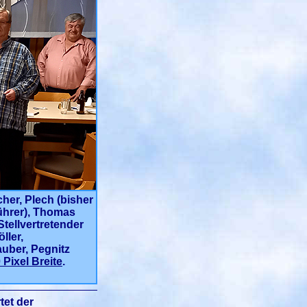
her, Plech (bisher
tführer), Thomas
tellvertretender
ller,
auber, Pegnitz
Pixel Breite
.
tet der