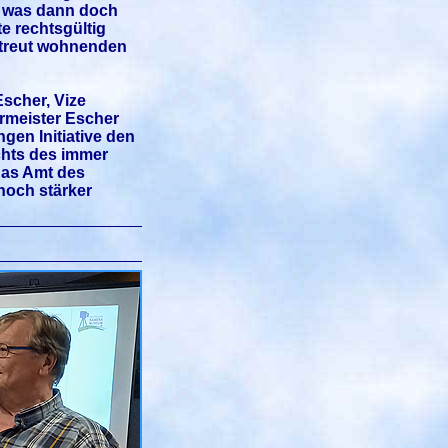
, was dann doch
e rechtsgültig
rstreut wohnenden
scher, Vize
rmeister Escher
gen Initiative den
chts des immer
das Amt des
noch stärker