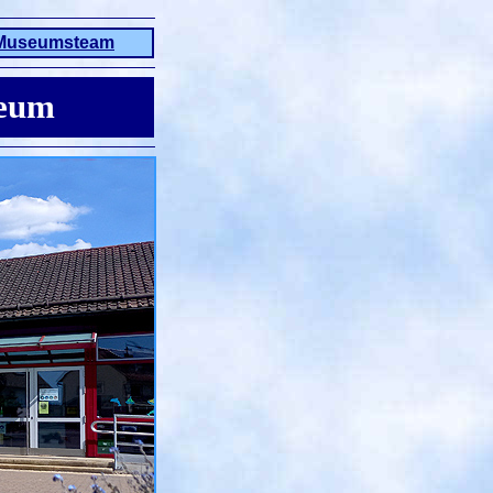
Museumsteam
seum