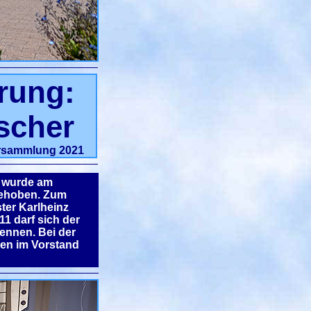
rung:
scher
ersammlung 2021
- wurde am
 gehoben. Zum
ter Karlheinz
1 darf sich der
nennen. Bei der
en im Vorstand