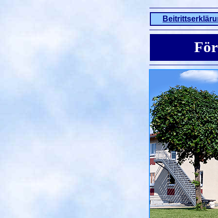
Beitrittserklär
För