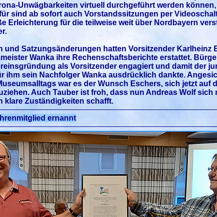
rona-Unwägbarkeiten virtuell durchgeführt werden können
afür sind ab sofort auch Vorstandssitzungen per Videoschalt
ße Erleichterung für die teilweise weit über Nordbayern ve
r.
 und Satzungsänderungen hatten Vorsitzender Karlheinz E
meister Wanka ihre Rechenschaftsberichte erstattet. Bürge
Vereinsgründung als Vorsitzender engagiert und damit der jun
r ihm sein Nachfolger Wanka ausdrücklich dankte. Angesi
useumsalltags war es der Wunsch Eschers, sich jetzt auf 
uziehen. Auch Tauber ist froh, dass nun Andreas Wolf sich 
h klare Zuständigkeiten schafft.
hrenmitglied ernannt