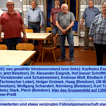
021 neu gewählte Vereinsvorstand (von links): Karlheinz Esc
r, jetzt Beisitzer), Dr. Alexander Eisgrub, Hof (neuer Schrif
Vorsitzender und Schatzmeister), Andreas Wolf, Bindlach (S
echnischer Leiter), Holger Grzimek, Haag (Beisitzer), Ulli Mö
isitzer), Wolfgang Schanderl, Nürnberg (Beisitzer), Kurt T
einz Stark, Plech (Beisitzer).
Hier das Gruppenbild auf 1300 
ner-Preiß
erweiterten und etwas verjüngten Führungsmannschaft star