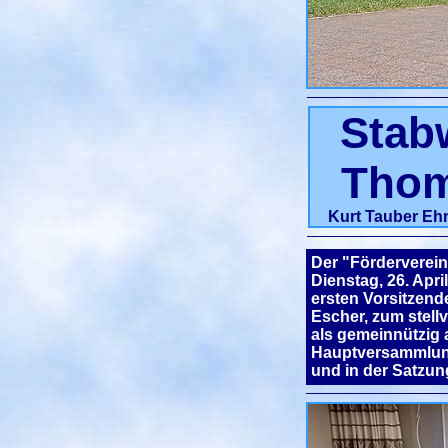
Stab
Thom
Kurt Tauber Ehr
Der "Förderverei
Dienstag, 26. Apr
ersten Vorsitzend
Escher, zum stell
als gemeinnützig 
Hauptversammlung
und in der Satzun