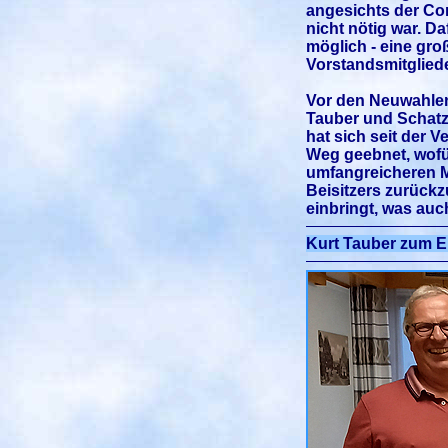
angesichts der Co
nicht nötig war. D
möglich - eine gro
Vorstandsmitgliede
Vor den Neuwahlen
Tauber und Schatz
hat sich seit der 
Weg geebnet, wofü
umfangreicheren M
Beisitzers zurückz
einbringt, was auc
Kurt Tauber zum E